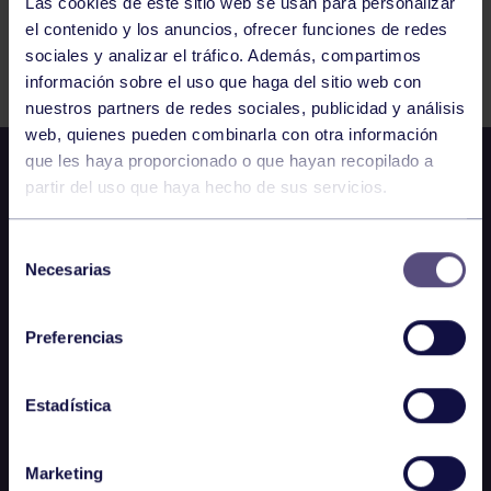
Las cookies de este sitio web se usan para personalizar
el contenido y los anuncios, ofrecer funciones de redes
Comparte
sociales y analizar el tráfico. Además, compartimos
información sobre el uso que haga del sitio web con
nuestros partners de redes sociales, publicidad y análisis
web, quienes pueden combinarla con otra información
que les haya proporcionado o que hayan recopilado a
partir del uso que haya hecho de sus servicios.
Selección
Necesarias
de
consentimiento
Preferencias
Estadística
Marketing