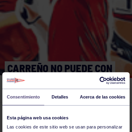
CARREÑO NO PUEDE CON
MEDVEDEV EN LA HIERBA
DE MALLORCA
Consentimiento
Detalles
Acerca de las cookies
El grupo en prensa
26 JUN 2021
Esta página web usa cookies
Comparte
Las cookies de este sitio web se usan para personalizar