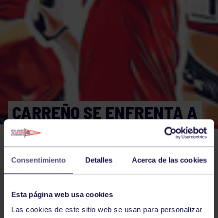
CARREÑO SE ENFRENTA A
UN PELIGRO JANNIK
SINNER
Consentimiento
Detalles
Acerca de las cookies
El grupo en prensa
14 FEB 2020
Esta página web usa cookies
Comparte
Las cookies de este sitio web se usan para personalizar