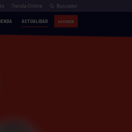
to
Tienda Online
Buscador
GENDA
ACTUALIDAD
ACCEDER