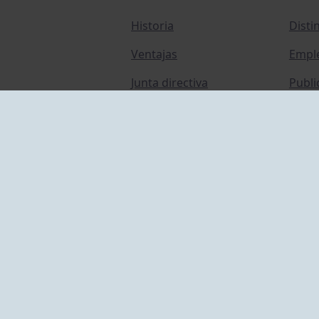
Historia
Disti
Ventajas
Empl
Junta directiva
Publi
Canal de Denuncias
Comp
Transparencia
FAQ C
ACCESO EMPLEADOS