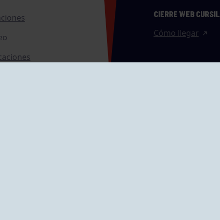
CIERRE WEB CURSI
nciones
Cómo llegar
eo
caciones
ras
GRUPÍN «PLAYA»
ontrol Accesos
Calle Emilio Tuya, 
33202 Gijón, Astu
Cómo llegar
GRUPO MAREO
Camín de la Cues
Gil, nº 290
Cómo llegar