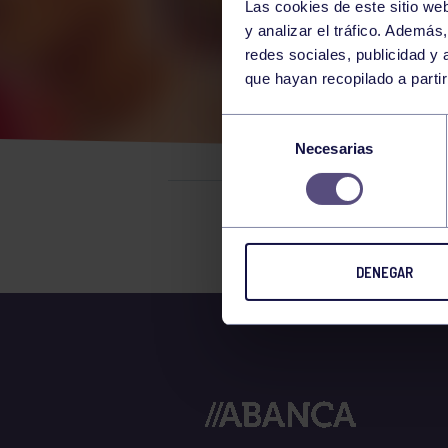
Las cookies de este sitio we
y analizar el tráfico. Ademá
redes sociales, publicidad y
que hayan recopilado a parti
CAR
Selección
Necesarias
de
consentimiento
El grupo en
DENEGAR