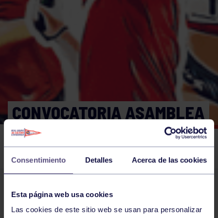
CONVOCATORIA ASAMBLEA
GENERAL
EXTRAORDINARIA
Consentimiento
Detalles
Acerca de las cookies
El grupo en prensa
15 FEB 2024
Esta página web usa cookies
Comparte
Las cookies de este sitio web se usan para personalizar