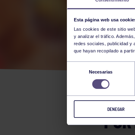
Esta página web usa cookie
Las cookies de este sitio we
y analizar el tráfico. Ademá
redes sociales, publicidad y
que hayan recopilado a parti
COR
Selección
Necesarias
de
MED
consentimiento
LITI
DENEGAR
POR