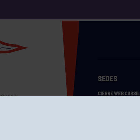
SEDES
CIERRE WEB CURSI
nciones
Cómo llegar
eo
caciones
ras
GRUPÍN «PLAYA»