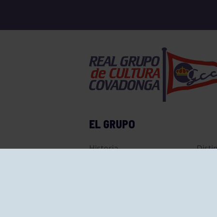
EL GRUPO
Historia
Disti
Ventajas
Empl
Junta directiva
Publi
Canal de Denuncias
Comp