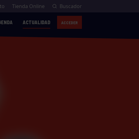
to
Tienda Online
Buscador
GENDA
ACTUALIDAD
ACCEDER