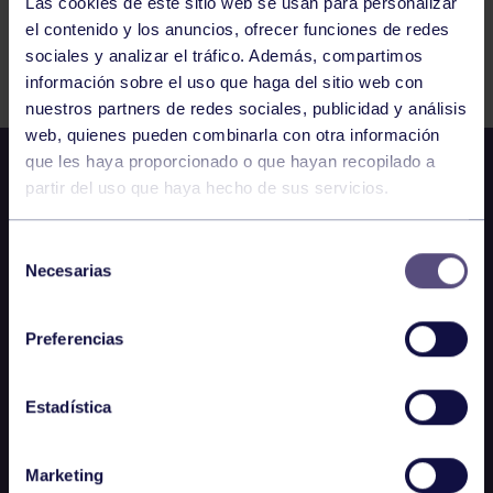
Las cookies de este sitio web se usan para personalizar
el contenido y los anuncios, ofrecer funciones de redes
Comparte
sociales y analizar el tráfico. Además, compartimos
información sobre el uso que haga del sitio web con
nuestros partners de redes sociales, publicidad y análisis
web, quienes pueden combinarla con otra información
que les haya proporcionado o que hayan recopilado a
partir del uso que haya hecho de sus servicios.
Selección
Necesarias
de
consentimiento
Preferencias
Estadística
Marketing