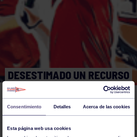
DESESTIMADO UN RECURSO
INTERPUESTO POR EL
GRUPO CONTRA UNA MOCIÓN
Consentimiento
Detalles
Acerca de las cookies
DE CENSURA
Esta página web usa cookies
El grupo en prensa
26 ABR 2018