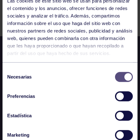
Las cookies de este sitio web se usan para personalizar
el contenido y los anuncios, ofrecer funciones de redes
Comparte
sociales y analizar el tráfico. Además, compartimos
información sobre el uso que haga del sitio web con
nuestros partners de redes sociales, publicidad y análisis
web, quienes pueden combinarla con otra información
que les haya proporcionado o que hayan recopilado a
partir del uso que haya hecho de sus servicios.
Selección
Necesarias
de
consentimiento
Preferencias
Estadística
Marketing