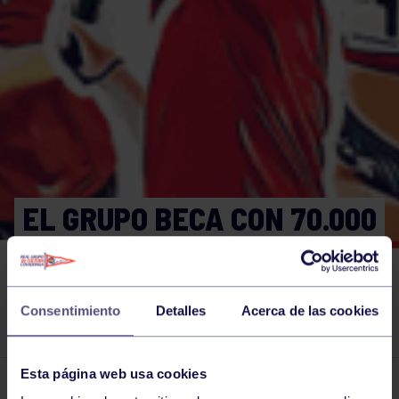
EL GRUPO BECA CON 70.000
EUROS A 129 ESTRELLAS
«EN LOS PODIOS Y LAS
Consentimiento
Detalles
Acerca de las cookies
AULAS».
Esta página web usa cookies
El grupo en prensa
16 DIC 2022