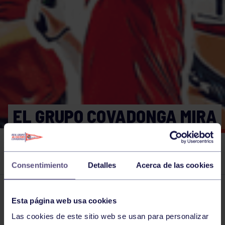
EL GRUPO COVADONGA MIRA
DE TÚ A TÚ AL BALONMANO
SORIA.
Consentimiento
Detalles
Acerca de las cookies
El grupo en prensa
01 DIC 2024
Esta página web usa cookies
Comparte
Las cookies de este sitio web se usan para personalizar