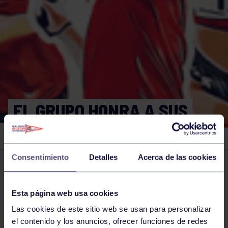
EL GRUPO HONRA A SUS
VETERANOS
Consentimiento
Detalles
Acerca de las cookies
El grupo en prensa
31 MAY 2026
Comparte
Esta página web usa cookies
Las cookies de este sitio web se usan para personalizar
el contenido y los anuncios, ofrecer funciones de redes