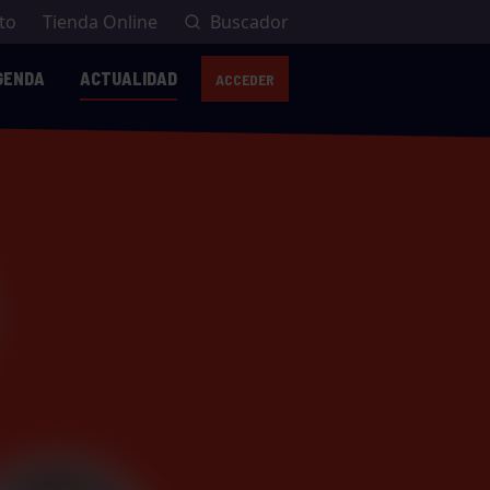
to
Tienda Online
Buscador
GENDA
ACTUALIDAD
ACCEDER