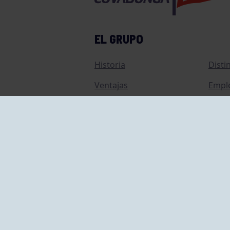
EL GRUPO
Historia
Disti
Ventajas
Empl
Junta directiva
Publi
Canal de Denuncias
Comp
Transparencia
FAQ C