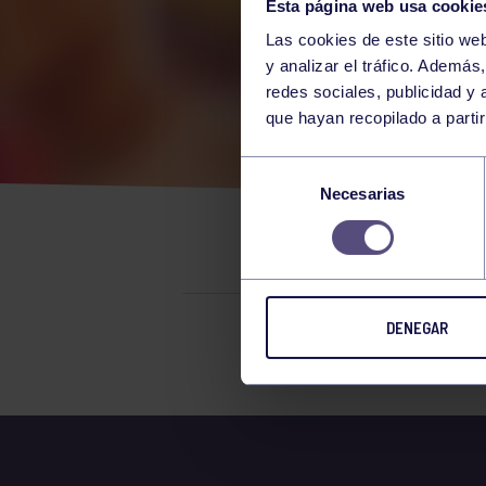
Esta página web usa cookie
Las cookies de este sitio we
y analizar el tráfico. Ademá
redes sociales, publicidad y
que hayan recopilado a parti
EL 
Selección
Necesarias
de
SUM
consentimiento
DENEGAR
El grupo en