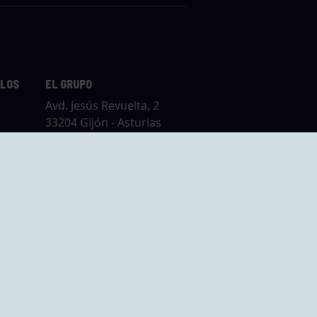
LLOS
EL GRUPO
Avd. Jesús Revuelta, 2
33204 Gijón - Asturias
Cómo llegar
GRUPO BEGOÑA
14,
Calle Anselmo
rias
Cifuentes, 1 33201
Gijón - Asturias
Cómo llegar