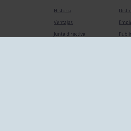
Historia
Disti
Ventajas
Empl
Junta directiva
Publi
Canal de Denuncias
Comp
Transparencia
FAQ C
ACCESO EMPLEADOS