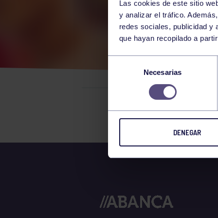
Las cookies de este sitio we
y analizar el tráfico. Ademá
redes sociales, publicidad y
que hayan recopilado a parti
EL 
Selección
Necesarias
de
consentimiento
El grupo en
DENEGAR