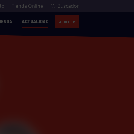
to
Tienda Online
Buscador
GENDA
ACTUALIDAD
ACCEDER