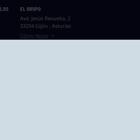
LLOS
EL GRUPO
Avd. Jesús Revuelta, 2
33204 Gijón - Asturias
Cómo llegar
GRUPO BEGOÑA
14,
Calle Anselmo
rias
Cifuentes, 1 33201
Gijón - Asturias
Cómo llegar
ta