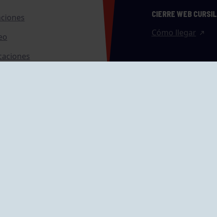
CIERRE WEB CURSI
nciones
Cómo llegar
eo
caciones
ras
GRUPÍN «PLAYA»
ontrol Accesos
Calle Emilio Tuya, 
33202 Gijón, Astu
Cómo llegar
GRUPO MAREO
Camín de la Cues
Gil, nº 290
Cómo llegar