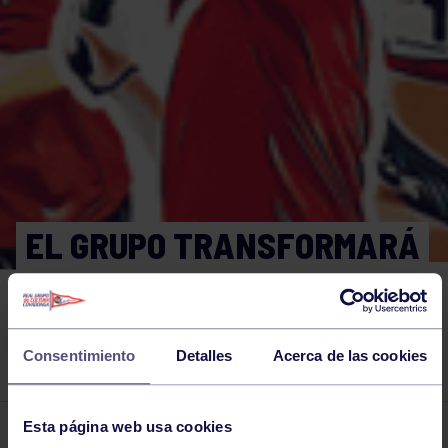
EL GRUPO TRANSFORMARÁ
POR COMPLETO SU ENTRADA
CON LA NUEVA PISCINA
CLIMATIZADA.
Consentimiento
Detalles
Acerca de las cookies
Esta página web usa cookies
El grupo en prensa
22 ABR 2025