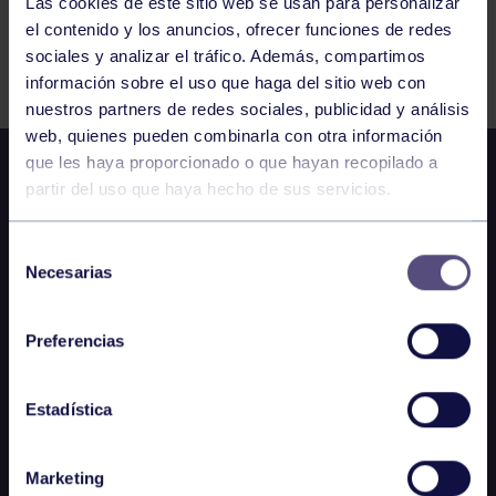
Las cookies de este sitio web se usan para personalizar
el contenido y los anuncios, ofrecer funciones de redes
Comparte
sociales y analizar el tráfico. Además, compartimos
información sobre el uso que haga del sitio web con
nuestros partners de redes sociales, publicidad y análisis
web, quienes pueden combinarla con otra información
que les haya proporcionado o que hayan recopilado a
partir del uso que haya hecho de sus servicios.
Selección
Necesarias
de
consentimiento
Preferencias
Estadística
Marketing