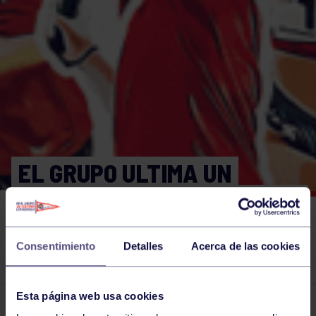
EL GRUPO ULTIMA UN
ACUERDO CON GANAX PARA
SU EXPANSIÓN DE LOS
Consentimiento
Detalles
Acerca de las cookies
TERRENOS DEL CHAS
Esta página web usa cookies
El grupo en prensa
18 OCT 2016