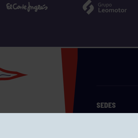
SEDES
CIERRE WEB CURSI
nciones
Cómo llegar
eo