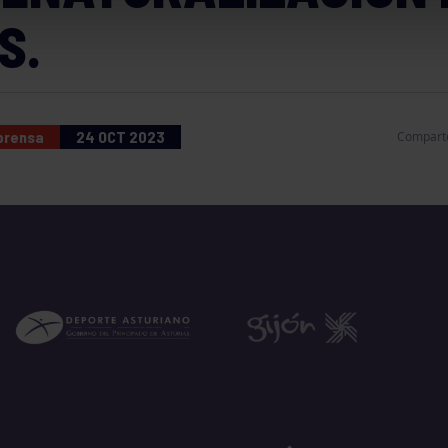
S.
 prensa
24 OCT 2023
Compart