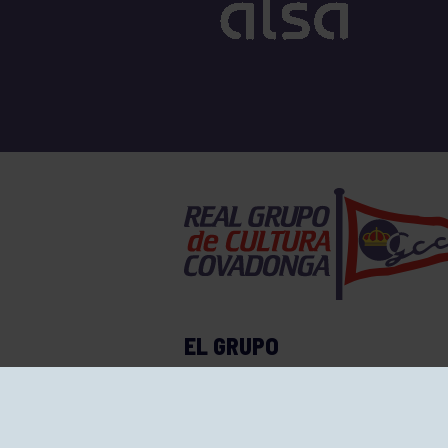
EL GRUPO
Historia
Disti
Ventajas
Empl