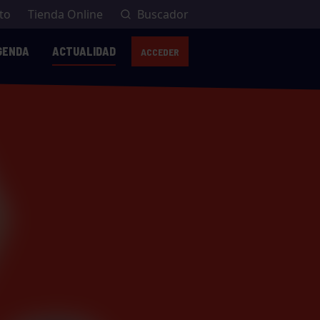
to
Tienda Online
Buscador
GENDA
ACTUALIDAD
ACCEDER