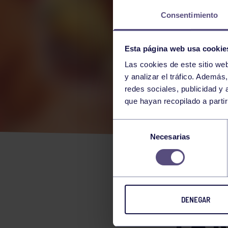
Consentimiento
Esta página web usa cookie
Las cookies de este sitio we
y analizar el tráfico. Ademá
redes sociales, publicidad y
que hayan recopilado a parti
EL P
Selección
Necesarias
de
CON
consentimiento
DES
DENEGAR
LA 