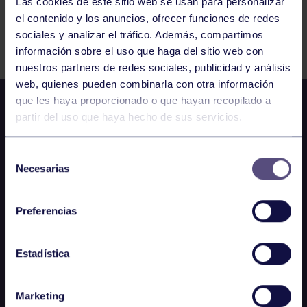
Las cookies de este sitio web se usan para personalizar
el contenido y los anuncios, ofrecer funciones de redes
Comparte
sociales y analizar el tráfico. Además, compartimos
información sobre el uso que haga del sitio web con
nuestros partners de redes sociales, publicidad y análisis
web, quienes pueden combinarla con otra información
que les haya proporcionado o que hayan recopilado a
partir del uso que haya hecho de sus servicios.
Selección
Necesarias
de
consentimiento
Preferencias
Estadística
Marketing