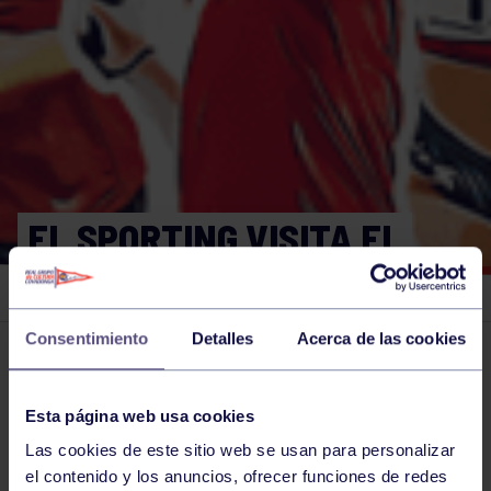
EL SPORTING VISITA EL
GRUPO COVADONGA.
Consentimiento
Detalles
Acerca de las cookies
El grupo en prensa
23 MAY 2026
Comparte
Esta página web usa cookies
Las cookies de este sitio web se usan para personalizar
el contenido y los anuncios, ofrecer funciones de redes