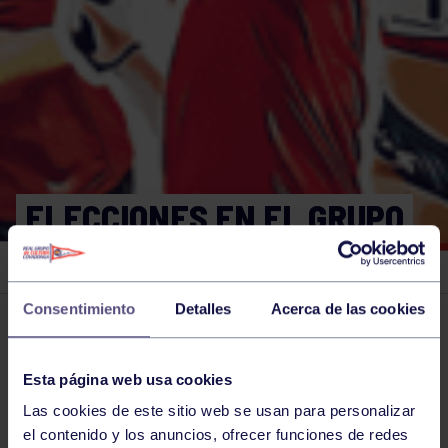
ELECCIONES EN EL GRUPO
COVADONGA. EL DEBATE.
Consentimiento
Detalles
Acerca de las cookies
El grupo en prensa
12 MAR 2024
Comparte
Esta página web usa cookies
Las cookies de este sitio web se usan para personalizar
el contenido y los anuncios, ofrecer funciones de redes