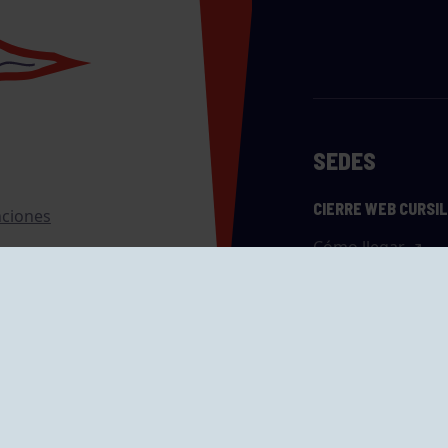
SEDES
CIERRE WEB CURSI
nciones
Cómo llegar
eo
caciones
ras
GRUPÍN «PLAYA»
ontrol Accesos
Calle Emilio Tuya, 
33202 Gijón, Astu
Cómo llegar