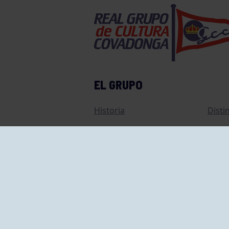
EL GRUPO
Historia
Disti
Ventajas
Empl
Junta directiva
Publi
Canal de Denuncias
Comp
Transparencia
FAQ C