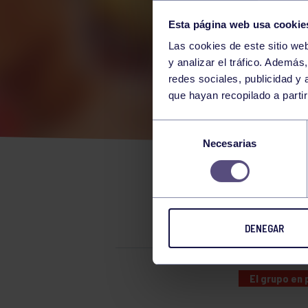
Esta página web usa cookie
Las cookies de este sitio we
y analizar el tráfico. Ademá
redes sociales, publicidad y
que hayan recopilado a parti
ES 
Selección
Necesarias
de
OPO
consentimiento
PER
DENEGAR
El grupo en