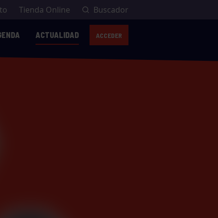
to
Tienda Online
Buscador
GENDA
ACTUALIDAD
ACCEDER