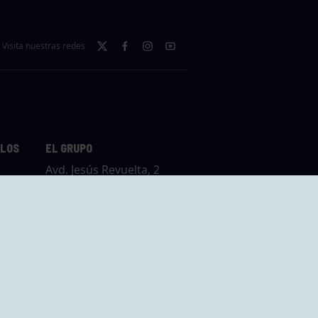
Visita nuestras redes
LLOS
EL GRUPO
Avd. Jesús Revuelta, 2
33204 Gijón - Asturias
Cómo llegar
GRUPO BEGOÑA
14,
Calle Anselmo
rias
Cifuentes, 1 33201
Gijón - Asturias