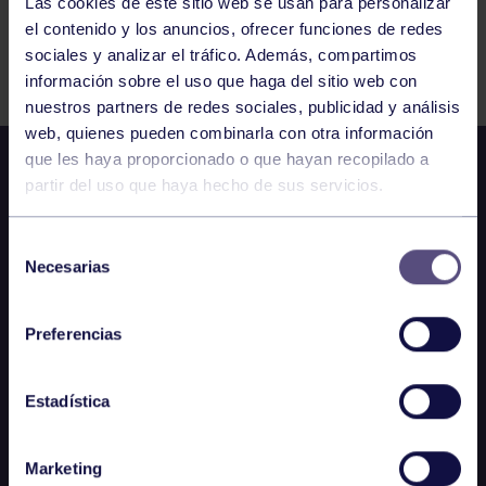
Las cookies de este sitio web se usan para personalizar
el contenido y los anuncios, ofrecer funciones de redes
Comparte
sociales y analizar el tráfico. Además, compartimos
información sobre el uso que haga del sitio web con
nuestros partners de redes sociales, publicidad y análisis
web, quienes pueden combinarla con otra información
que les haya proporcionado o que hayan recopilado a
partir del uso que haya hecho de sus servicios.
Selección
Necesarias
de
consentimiento
Preferencias
Estadística
Marketing