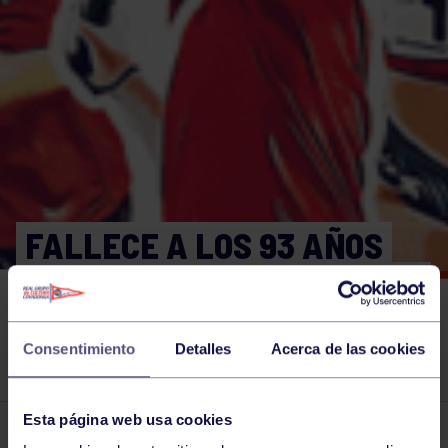
FALLECE A LOS 93 AÑOS
ANGEL CADAVIECO MEANA,
FUNDADOS DE ALMACENES
Consentimiento
Detalles
Acerca de las cookies
DELCA
Esta página web usa cookies
El grupo en prensa
16 DIC 2021