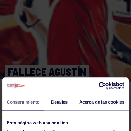
FALLECE AGUSTÍN
ANTUÑA, REFERENTE DEL
DEPORTE OLÍMPICO
Consentimiento
Detalles
Acerca de las cookies
ASTURIANO.
Esta página web usa cookies
El grupo en prensa
08 JUN 2024