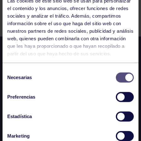
Las cookies de este sitio web se usan para personalizar
el contenido y los anuncios, ofrecer funciones de redes
Comparte
sociales y analizar el tráfico. Además, compartimos
información sobre el uso que haga del sitio web con
nuestros partners de redes sociales, publicidad y análisis
web, quienes pueden combinarla con otra información
que les haya proporcionado o que hayan recopilado a
partir del uso que haya hecho de sus servicios.
Selección
Necesarias
de
consentimiento
Preferencias
Estadística
Marketing