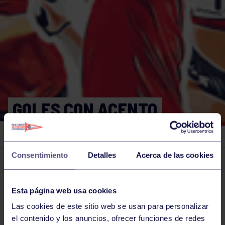
GOLES CON ACENTO
YANKEE, IÑIGO VILLALDEA
Consentimiento
Detalles
Acerca de las cookies
El grupo en prensa
29 NOV 2021
Comparte
Esta página web usa cookies
Las cookies de este sitio web se usan para personalizar
el contenido y los anuncios, ofrecer funciones de redes