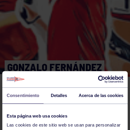
GONZALO FERNÁNDEZ
ORNIA BRILLA ENTRE LA
ÉLITE NACIONAL SUB 18.
Consentimiento
Detalles
Acerca de las cookies
El grupo en prensa
30 OCT 2023
Esta página web usa cookies
Comparte
Las cookies de este sitio web se usan para personalizar