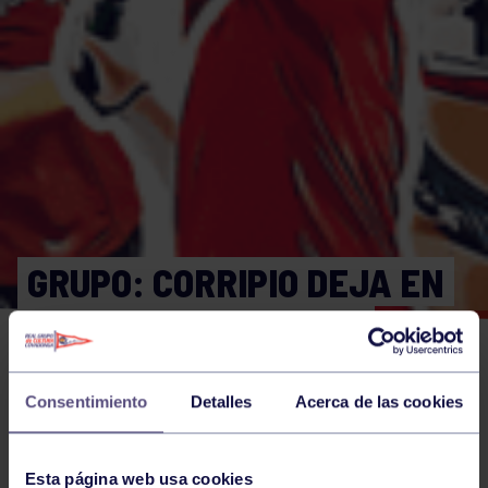
GRUPO: CORRIPIO DEJA EN
MANOS DEL SERVICIO
JURÍDICO DEL GRUPO LAS
ÚLTIMAS DECISIONES
Consentimiento
Detalles
Acerca de las cookies
JUDICIALES
Esta página web usa cookies