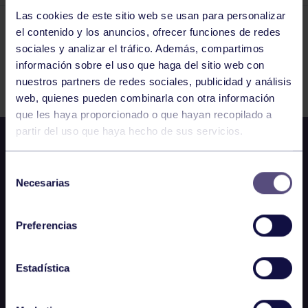
Las cookies de este sitio web se usan para personalizar
el contenido y los anuncios, ofrecer funciones de redes
El grupo en prensa
14 ABR 2016
sociales y analizar el tráfico. Además, compartimos
Comparte
información sobre el uso que haga del sitio web con
nuestros partners de redes sociales, publicidad y análisis
web, quienes pueden combinarla con otra información
que les haya proporcionado o que hayan recopilado a
partir del uso que haya hecho de sus servicios.
Selección
Necesarias
de
consentimiento
Preferencias
Estadística