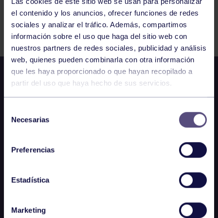
Las cookies de este sitio web se usan para personalizar
el contenido y los anuncios, ofrecer funciones de redes
Comparte
sociales y analizar el tráfico. Además, compartimos
información sobre el uso que haga del sitio web con
nuestros partners de redes sociales, publicidad y análisis
web, quienes pueden combinarla con otra información
que les haya proporcionado o que hayan recopilado a
partir del uso que haya hecho de sus servicios.
Selección
Necesarias
de
consentimiento
Preferencias
Estadística
Marketing