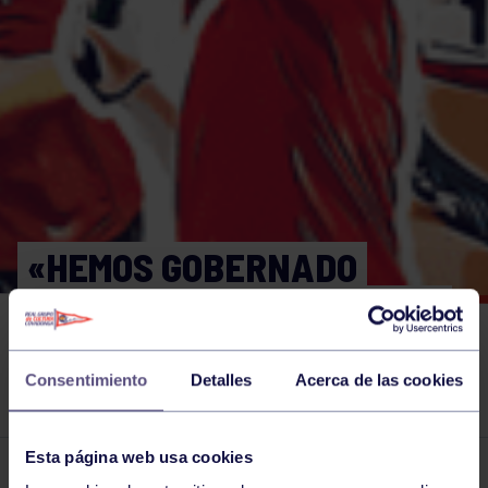
«HEMOS GOBERNADO
DURANTE OCHO AÑOS CON
SOLVENCIA EN TIEMPOS
Consentimiento
Detalles
Acerca de las cookies
MUY DUROS».
Esta página web usa cookies
El grupo en prensa
16 MAR 2024