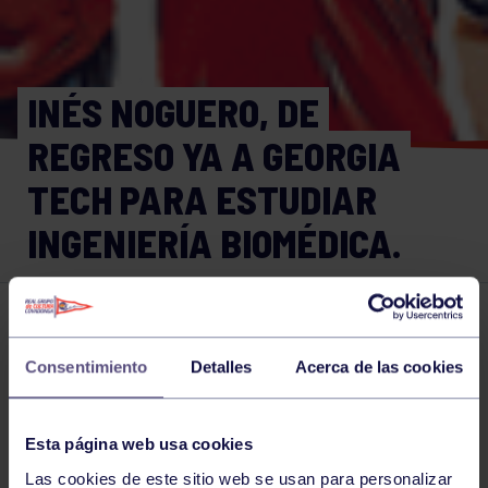
INÉS NOGUERO, DE
REGRESO YA A GEORGIA
TECH PARA ESTUDIAR
INGENIERÍA BIOMÉDICA.
Baloncesto
26 JUL 2023
Consentimiento
Detalles
Acerca de las cookies
Comparte
Esta página web usa cookies
NOTICIAS RELACIONADAS
Las cookies de este sitio web se usan para personalizar