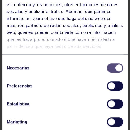
el contenido y los anuncios, ofrecer funciones de redes
sociales y analizar el tráfico. Además, compartimos
información sobre el uso que haga del sitio web con
nuestros partners de redes sociales, publicidad y análisis
web, quienes pueden combinarla con otra información
que les haya proporcionado o que hayan recopilado a
partir del uso que haya hecho de sus servicios.
Baloncesto
13 Abr 2026
Selección
ÚLTIMOS RESULTADOS DE LA SECCIÓN
Necesarias
de
consentimiento
Preferencias
Estadística
Marketing
Baloncesto
03 Feb 2026