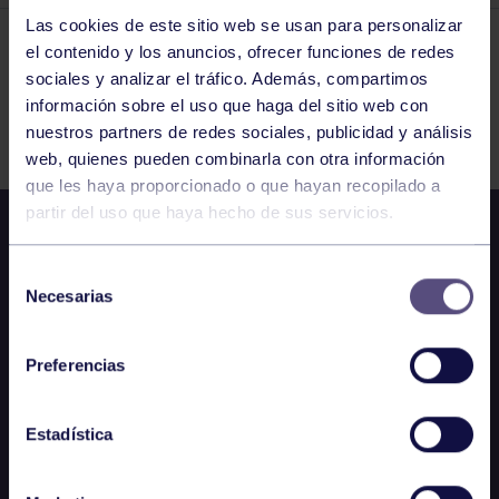
Las cookies de este sitio web se usan para personalizar
el contenido y los anuncios, ofrecer funciones de redes
El grupo en prensa
24 JUL 2015
sociales y analizar el tráfico. Además, compartimos
Comparte
información sobre el uso que haga del sitio web con
nuestros partners de redes sociales, publicidad y análisis
web, quienes pueden combinarla con otra información
que les haya proporcionado o que hayan recopilado a
partir del uso que haya hecho de sus servicios.
Selección
Necesarias
de
consentimiento
Preferencias
Estadística