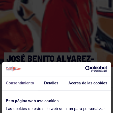
JOSÉ BENITO ALVAREZ-
BUYLLA POR JANEL
CUESTA
Consentimiento
Detalles
Acerca de las cookies
El grupo en prensa
14 JUN 2021
Esta página web usa cookies
Comparte
Las cookies de este sitio web se usan para personalizar