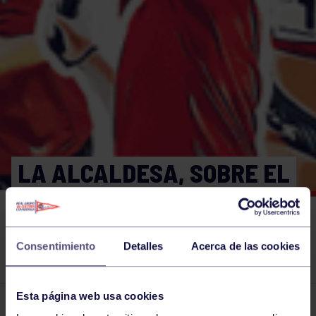
LA ALCALDESA, SOBRE EL
ARGAYO DEL PILES: «LO
ÚNICO QUE SE PUEDE HACER
Consentimiento
Detalles
Acerca de las cookies
ES ARREGLARLO».
Esta página web usa cookies
El grupo en prensa
20 ENE 2023