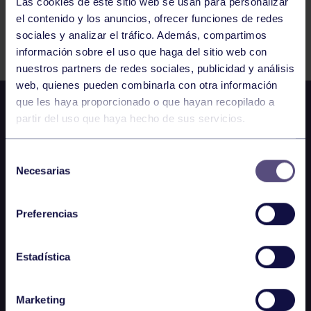
Las cookies de este sitio web se usan para personalizar
el contenido y los anuncios, ofrecer funciones de redes
Comparte
sociales y analizar el tráfico. Además, compartimos
información sobre el uso que haga del sitio web con
nuestros partners de redes sociales, publicidad y análisis
web, quienes pueden combinarla con otra información
que les haya proporcionado o que hayan recopilado a
partir del uso que haya hecho de sus servicios.
Selección
Necesarias
de
consentimiento
Preferencias
Estadística
Marketing