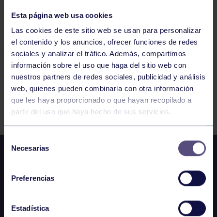
APOYO A LA CANDIDATURA
Esta página web usa cookies
Las cookies de este sitio web se usan para personalizar
DE JOAQUÍN MIRANDA.
el contenido y los anuncios, ofrecer funciones de redes
sociales y analizar el tráfico. Además, compartimos
información sobre el uso que haga del sitio web con
nuestros partners de redes sociales, publicidad y análisis
El grupo en prensa
10 MAR 2024
web, quienes pueden combinarla con otra información
Comparte
que les haya proporcionado o que hayan recopilado a
partir del uso que haya hecho de sus servicios.
Selección
Necesarias
de
consentimiento
Preferencias
Estadística