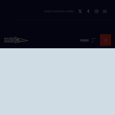
Visita nuestras redes
SEDES
MENÚ
CIERRE WEB CURSILLOS
Cómo llegar
EL GRUPO
Avd. Jesús Revuelta, 2 33204
Gijón - Asturias
Cómo llegar
GRUPÍN «PLAYA»