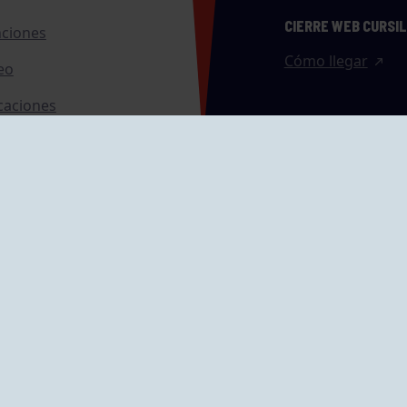
CIERRE WEB CURSI
nciones
Cómo llegar
eo
caciones
ras
GRUPÍN «PLAYA»
ontrol Accesos
Calle Emilio Tuya, 
33202 Gijón, Astu
Cómo llegar
GRUPO MAREO
Camín de la Cues
Gil, nº 290
Cómo llegar