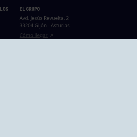
LLOS
EL GRUPO
Avd. Jesús Revuelta, 2
33204 Gijón - Asturias
Cómo llegar
GRUPO BEGOÑA
14,
Calle Anselmo
rias
Cifuentes, 1 33201
Gijón - Asturias
Cómo llegar
ta