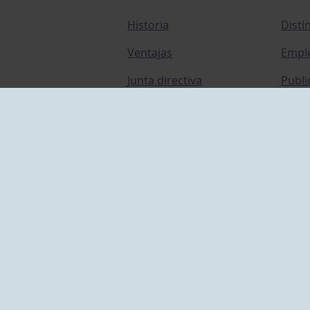
Historia
Disti
Ventajas
Empl
Junta directiva
Publi
Canal de Denuncias
Comp
Transparencia
FAQ C
ACCESO EMPLEADOS