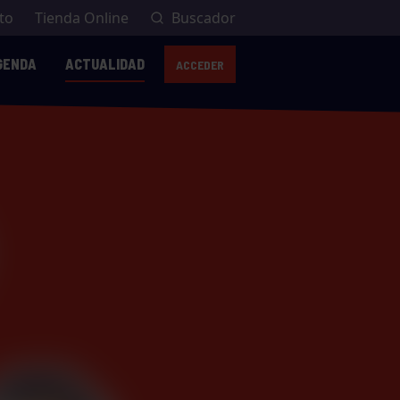
to
Tienda Online
Buscador
GENDA
ACTUALIDAD
ACCEDER