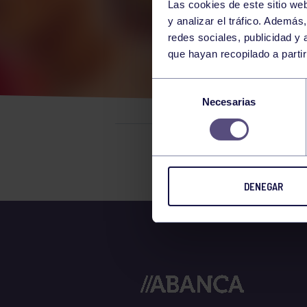
Las cookies de este sitio we
y analizar el tráfico. Ademá
redes sociales, publicidad y
que hayan recopilado a parti
LA 
Selección
Necesarias
de
consentimiento
El grupo en
DENEGAR