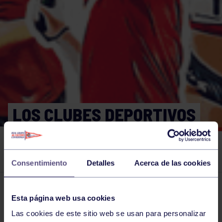
LOS CLUBES DEPORTIVOS
PIDEN QUE SE TENGA EN
CUENTA SU OPINIÓN
Consentimiento
Detalles
Acerca de las cookies
El grupo en prensa
29 DIC 2021
Esta página web usa cookies
Comparte
Las cookies de este sitio web se usan para personalizar