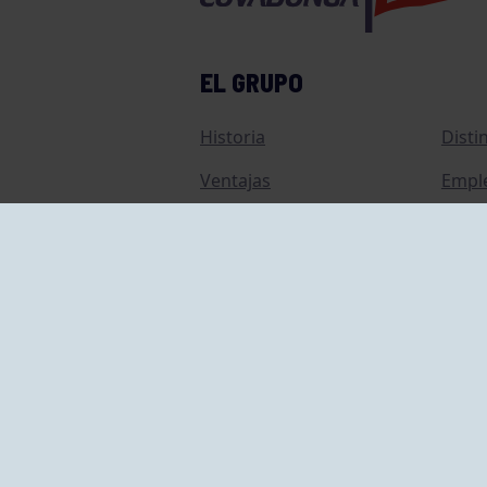
EL GRUPO
Historia
Disti
Ventajas
Empl
Junta directiva
Publi
Canal de Denuncias
Comp
Transparencia
FAQ C