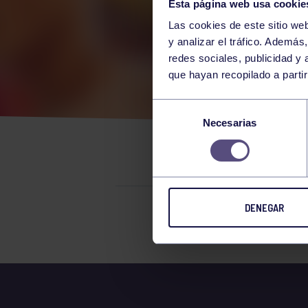
Esta página web usa cookie
Las cookies de este sitio we
y analizar el tráfico. Ademá
redes sociales, publicidad y
que hayan recopilado a parti
LOS
Selección
Necesarias
de
POLÉ
consentimiento
DENEGAR
El grupo en