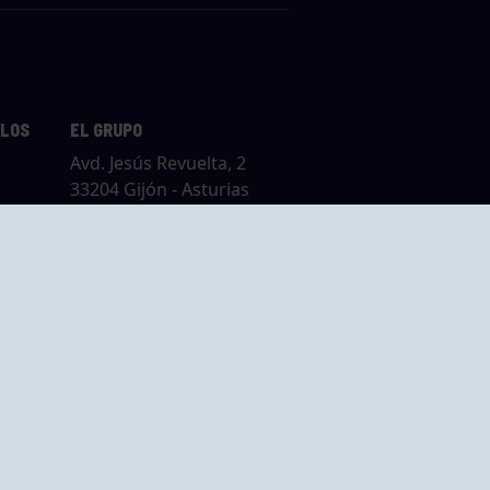
LLOS
EL GRUPO
Avd. Jesús Revuelta, 2
33204 Gijón - Asturias
Cómo llegar
GRUPO BEGOÑA
14,
Calle Anselmo
rias
Cifuentes, 1 33201
Gijón - Asturias
Cómo llegar