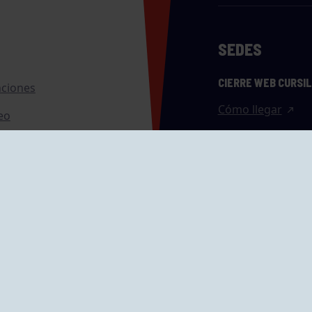
SEDES
CIERRE WEB CURSI
nciones
Cómo llegar
eo
caciones
ras
GRUPÍN «PLAYA»
ontrol Accesos
Calle Emilio Tuya, 
33202 Gijón, Astu
Cómo llegar
GRUPO MAREO