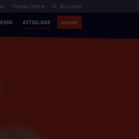
to
Tienda Online
Buscador
GENDA
ACTUALIDAD
ACCEDER