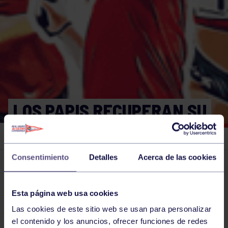
LOS PAPIS RECUPERAN SU
TORNEO DEL GRUPO
Consentimiento
Detalles
Acerca de las cookies
El grupo en prensa
10 OCT 2024
Comparte
Esta página web usa cookies
Las cookies de este sitio web se usan para personalizar
el contenido y los anuncios, ofrecer funciones de redes