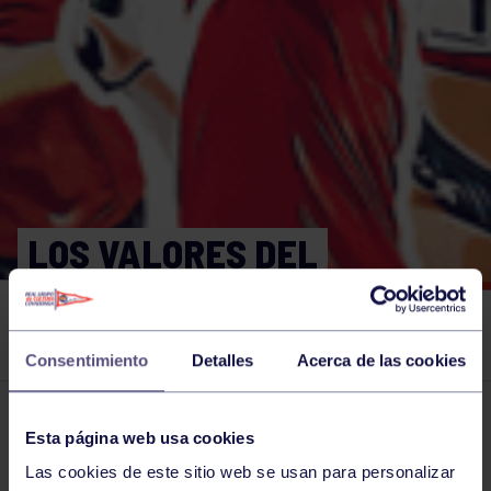
LOS VALORES DEL
DEPORTE Y LA POESÍA,
UNIDOS EN GIJÓN.
Consentimiento
Detalles
Acerca de las cookies
El grupo en prensa
22 MAR 2025
Esta página web usa cookies
Comparte
Las cookies de este sitio web se usan para personalizar