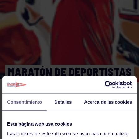
MARATÓN DE DEPORTISTAS
«PIONERO» PARA DONAR
SANGRE.
Consentimiento
Detalles
Acerca de las cookies
El grupo en prensa
30 MAY 2025
Esta página web usa cookies
Comparte
Las cookies de este sitio web se usan para personalizar