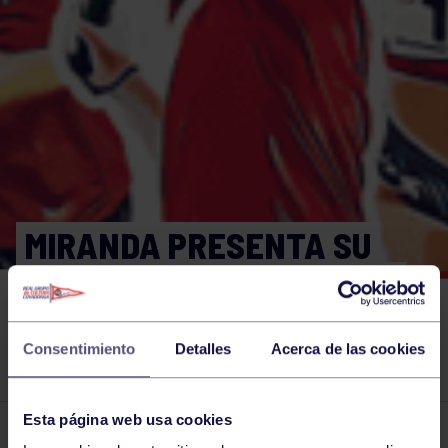
MIRANDA PRESENTA SU
CANDIDATURA AL GRUPO:
«UNA CLAVE SERÁ LA
Consentimiento
Detalles
Acerca de las cookies
PARTICIPACIÓN».
Esta página web usa cookies
El grupo en prensa
03 FEB 2024