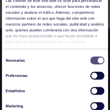
Las cookies de este sitio web se usan para personalizar
el contenido y los anuncios, ofrecer funciones de redes
Comparte
sociales y analizar el tráfico. Además, compartimos
información sobre el uso que haga del sitio web con
nuestros partners de redes sociales, publicidad y análisis
web, quienes pueden combinarla con otra información
que les haya proporcionado o que hayan recopilado a
partir del uso que haya hecho de sus servicios.
Selección
Necesarias
de
consentimiento
Preferencias
Estadística
Marketing