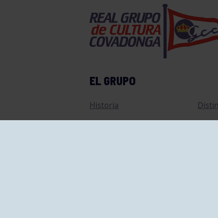
EL GRUPO
Historia
Disti
Ventajas
Empl
Junta directiva
Publi
Canal de Denuncias
Comp
Transparencia
FAQ C