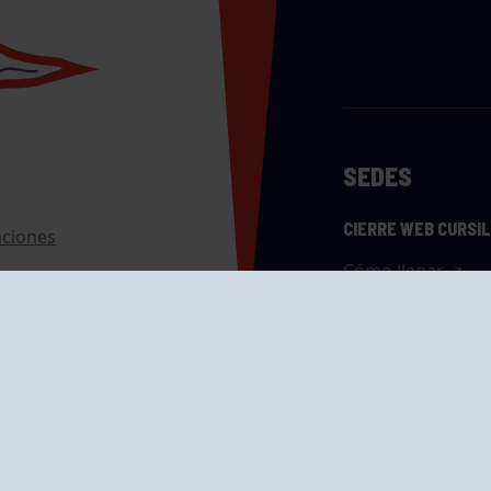
SEDES
CIERRE WEB CURSI
nciones
Cómo llegar
eo
caciones
ras
GRUPÍN «PLAYA»
ontrol Accesos
Calle Emilio Tuya, 
33202 Gijón, Astu
Cómo llegar