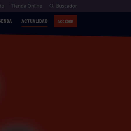
to
Tienda Online
Buscador
GENDA
ACTUALIDAD
ACCEDER