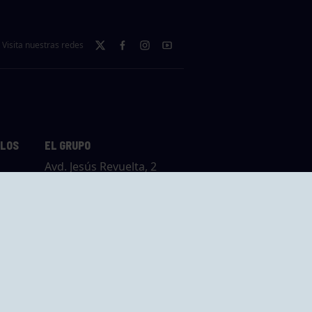
Visita nuestras redes
LLOS
EL GRUPO
Avd. Jesús Revuelta, 2
33204 Gijón - Asturias
Cómo llegar
GRUPO BEGOÑA
14,
Calle Anselmo
rias
Cifuentes, 1 33201
Gijón - Asturias