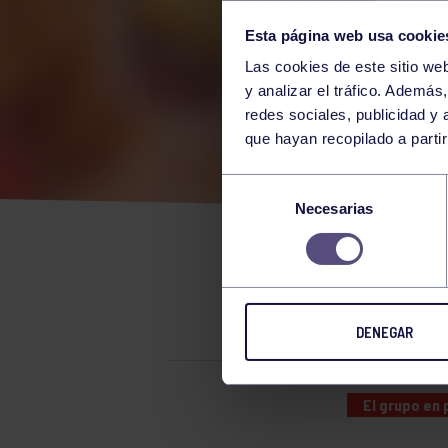
Esta página web usa cookie
Las cookies de este sitio we
y analizar el tráfico. Ademá
redes sociales, publicidad y
que hayan recopilado a parti
REC
Selección
Necesarias
de
EL 
consentimiento
ASA
DENEGAR
El grupo en