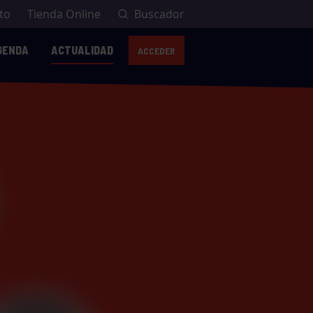
to
Tienda Online
Buscador
GENDA
ACTUALIDAD
ACCEDER