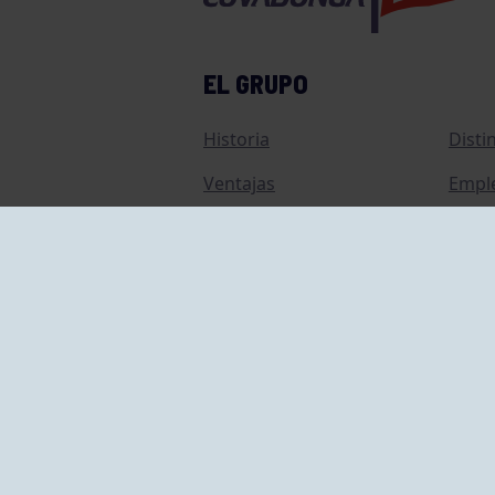
EL GRUPO
Historia
Disti
Ventajas
Empl
Junta directiva
Publi
Canal de Denuncias
Comp
Transparencia
FAQ C