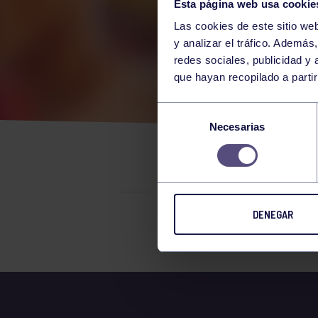
Esta página web usa cookie
Las cookies de este sitio we
y analizar el tráfico. Ademá
redes sociales, publicidad y
que hayan recopilado a parti
RES
Selección
Necesarias
de
CLA
consentimiento
DENEGAR
El grupo en