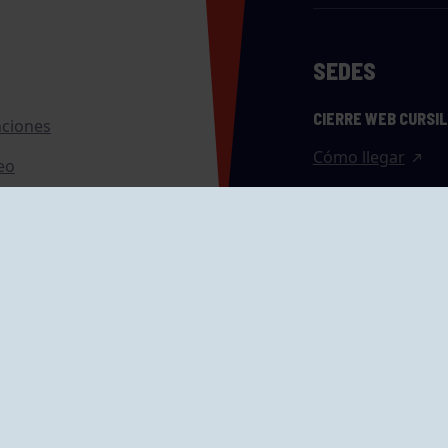
SEDES
CIERRE WEB CURSI
nciones
Cómo llegar
eo
caciones
ras
GRUPÍN «PLAYA»
ontrol Accesos
Calle Emilio Tuya, 
33202 Gijón, Astu
Cómo llegar
GRUPO MAREO