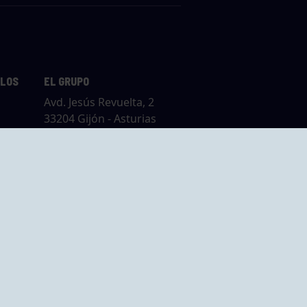
LLOS
EL GRUPO
Avd. Jesús Revuelta, 2
33204 Gijón - Asturias
Cómo llegar
GRUPO BEGOÑA
14,
Calle Anselmo
rias
Cifuentes, 1 33201
Gijón - Asturias
Cómo llegar