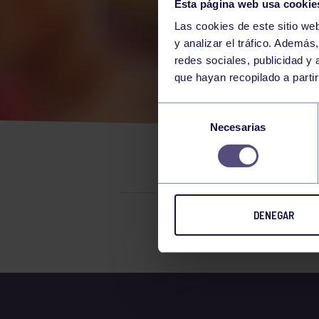
Esta página web usa cookie
Las cookies de este sitio we
y analizar el tráfico. Ademá
redes sociales, publicidad y
que hayan recopilado a parti
REU
Selección
Necesarias
de
GRU
consentimiento
DENEGAR
El grupo en