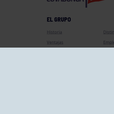
EL GRUPO
Historia
Disti
Ventajas
Empl
Junta directiva
Publi
Canal de Denuncias
Comp
Transparencia
FAQ C