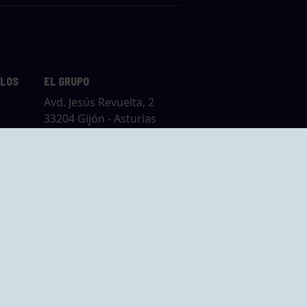
LLOS
EL GRUPO
Avd. Jesús Revuelta, 2
33204 Gijón - Asturias
Cómo llegar
GRUPO BEGOÑA
14,
Calle Anselmo
rias
Cifuentes, 1 33201
Gijón - Asturias
Cómo llegar