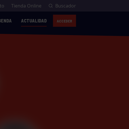
to
Tienda Online
Buscador
GENDA
ACTUALIDAD
ACCEDER