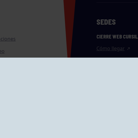
SEDES
CIERRE WEB CURSI
nciones
Cómo llegar
eo
caciones
ras
GRUPÍN «PLAYA»
ontrol Accesos
Calle Emilio Tuya, 
33202 Gijón, Astu
Cómo llegar
GRUPO MAREO