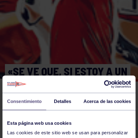
«SE VE QUE, SI ESTOY A UN
BUEN NIVEL FÍSICO, EL
TENIS LO SIGO TENIENDO»
Consentimiento
Detalles
Acerca de las cookies
El grupo en prensa
02 JUN 2026
Esta página web usa cookies
Comparte
Las cookies de este sitio web se usan para personalizar