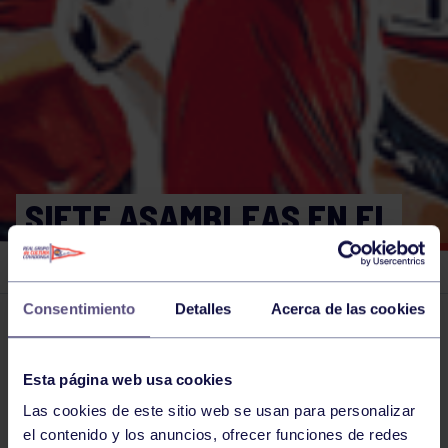
SIETE ASAMBLEAS EN EL
LIMBO
Consentimiento
Detalles
Acerca de las cookies
El grupo en prensa
07 MAY 2017
Comparte
Esta página web usa cookies
Las cookies de este sitio web se usan para personalizar
el contenido y los anuncios, ofrecer funciones de redes