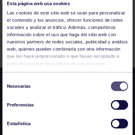
Esta página web usa cookies
TIERRA BATIDA.
Las cookies de este sitio web se usan para personalizar
el contenido y los anuncios, ofrecer funciones de redes
sociales y analizar el tráfico. Además, compartimos
El grupo en prensa
15 MAR 2024
información sobre el uso que haga del sitio web con
nuestros partners de redes sociales, publicidad y análisis
Comparte
web, quienes pueden combinarla con otra información
que les haya proporcionado o que hayan recopilado a
partir del uso que haya hecho de sus servicios.
Selección
Necesarias
de
consentimiento
Preferencias
Estadística