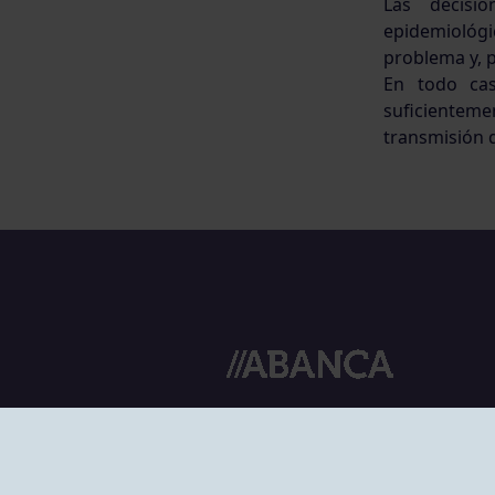
Las decisi
epidemiológi
problema y, p
En todo cas
suficienteme
transmisión 