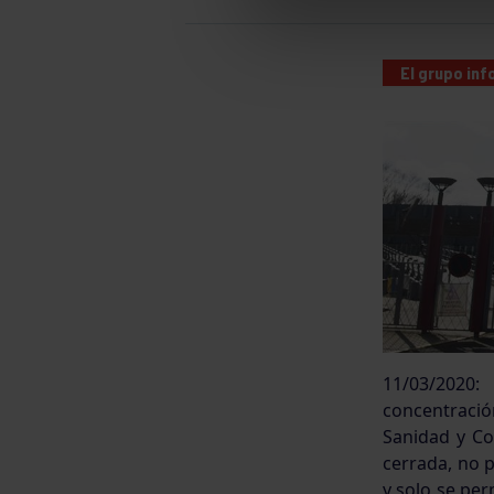
El grupo in
11/03/2020:
concentraci
Sanidad y Co
cerrada, no p
y solo se per