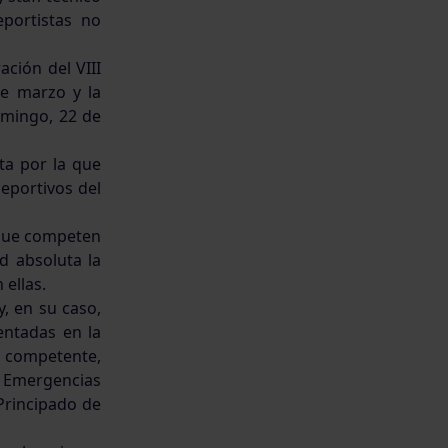
eportistas no
ción del VIII
de marzo y la
omingo, 22 de
ta por la que
eportivos del
 que competen
d absoluta la
 ellas.
, en su caso,
ntadas en la
ia competente,
y Emergencias
 Principado de