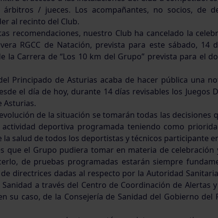
 árbitros / jueces. Los acompañantes, no socios, de d
r al recinto del Club.
tas recomendaciones, nuestro Club ha cancelado la celebra
vera RGCC de Natación, prevista para este sábado, 14 
de la Carrera de “Los 10 km del Grupo” prevista para el d
del Principado de Asturias acaba de hacer pública una no
sde el día de hoy, durante 14 días revisables los Juegos D
 Asturias.
evolución de la situación se tomarán todas las decisiones
la actividad deportiva programada teniendo como priorida
 la salud de todos los deportistas y técnicos participante en
es que el Grupo pudiera tomar en materia de celebración y
erlo, de pruebas programadas estarán siempre fundame
 de directrices dadas al respecto por la Autoridad Sanitar
e Sanidad a través del Centro de Coordinación de Alertas 
 en su caso, de la Consejería de Sanidad del Gobierno del