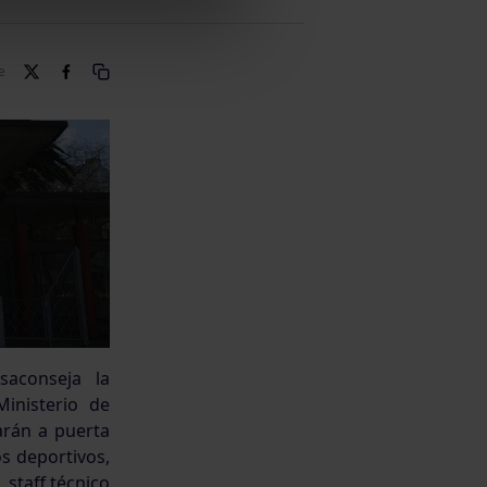
e
saconseja la
inisterio de
arán a puerta
os deportivos,
 staff técnico