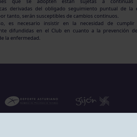
ones que se adopten están sujetas a continuas v
cas derivadas del obligado seguimiento puntual de la 
or tanto, serán susceptibles de cambios continuos.
o, es necesario insistir en la necesidad de cumplir
nte difundidas en el Club en cuanto a la prevención d
de la enfermedad.