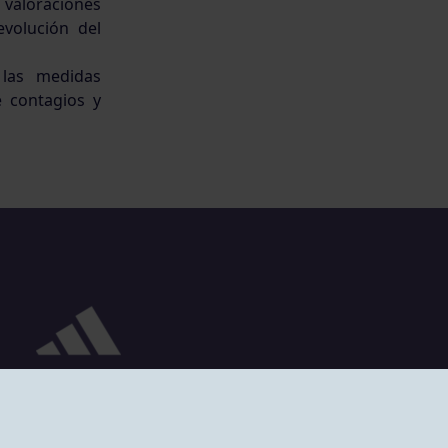
aloraciones
evolución del
 las medidas
e contagios y