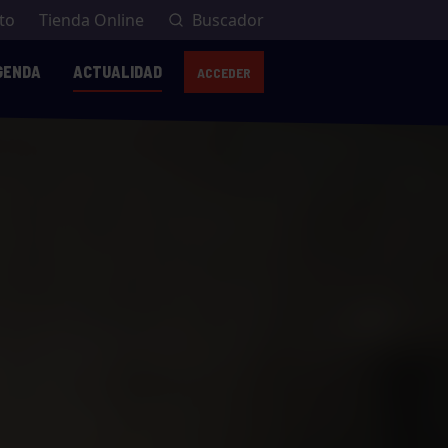
to
Tienda Online
Buscador
GENDA
ACTUALIDAD
ACCEDER