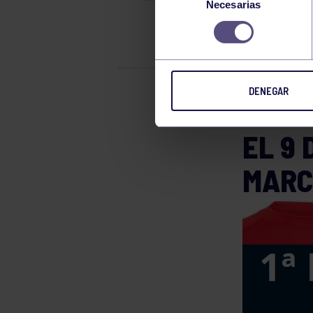
Necesarias
de
TOD
consentimiento
DENEGAR
El grupo in
EL 9 
MARC