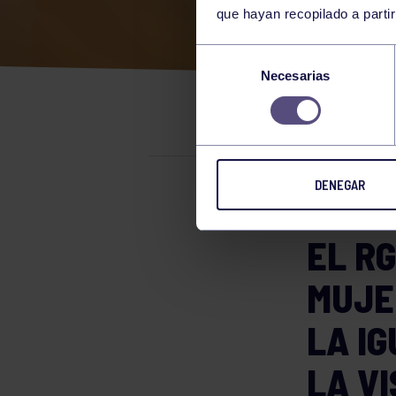
que hayan recopilado a parti
NAC
Selección
Necesarias
de
DEP
consentimiento
DENEGAR
El grupo in
EL R
MUJE
LA IG
LA VI