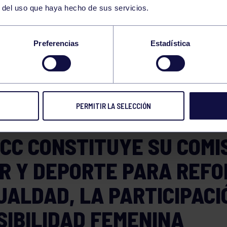
r del uso que haya hecho de sus servicios.
E LA COMISIÓN MUJ
Preferencias
Estadística
ORTE
PERMITIR LA SELECCIÓN
forma
23 JUN 2026
Compart
GCC CONSTITUYE SU COMI
R Y DEPORTE PARA REFO
UALDAD, LA PARTICIPACI
SIBILIDAD FEMENINA