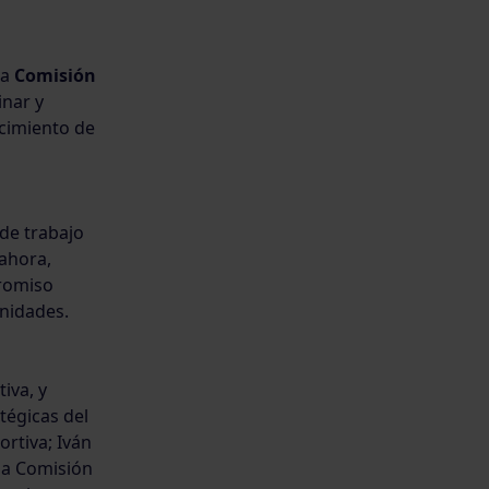
va
Comisión
inar y
ocimiento de
 de trabajo
 ahora,
promiso
unidades.
tiva, y
tégicas del
ortiva; Iván
 la Comisión