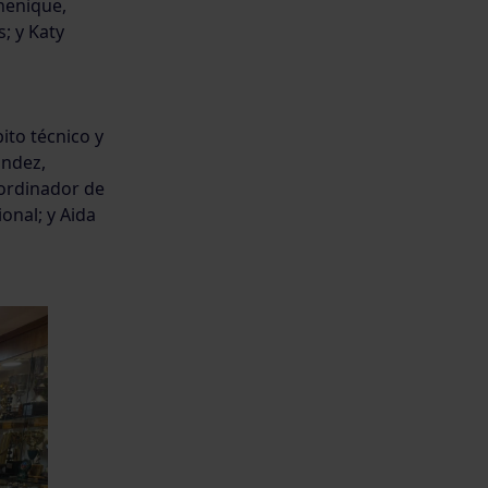
henique,
; y Katy
ito técnico y
ández,
oordinador de
onal; y Aida