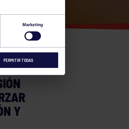
ER Y
Marketing
PERMITIR TODAS
e
SIÓN
RZAR
ÓN Y