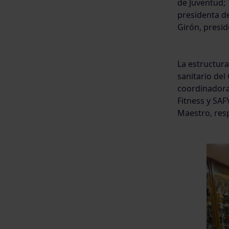
de Juventud; 
presidenta d
Girón, presid
La estructura
sanitario del
coordinadora 
Fitness y SAF
Maestro, resp