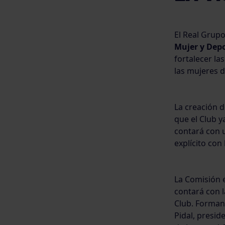
El Real Grup
Mujer y Dep
fortalecer la
las mujeres d
La creación d
que el Club y
contará con 
explícito con
La Comisión 
contará con l
Club. Forman 
Pidal, presid