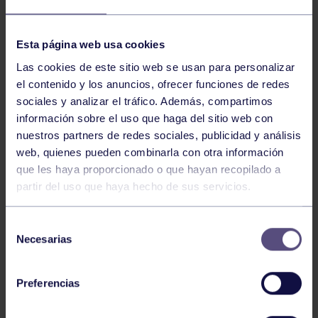
NOTICIAS RELACIONADAS
Esta página web usa cookies
Las cookies de este sitio web se usan para personalizar
el contenido y los anuncios, ofrecer funciones de redes
sociales y analizar el tráfico. Además, compartimos
información sobre el uso que haga del sitio web con
nuestros partners de redes sociales, publicidad y análisis
web, quienes pueden combinarla con otra información
que les haya proporcionado o que hayan recopilado a
partir del uso que haya hecho de sus servicios.
Hockey
28 Jul 2026
ÓSCAR PALOMERO, RUMBO AL
Selección
MUNDIAL
Necesarias
de
consentimiento
Preferencias