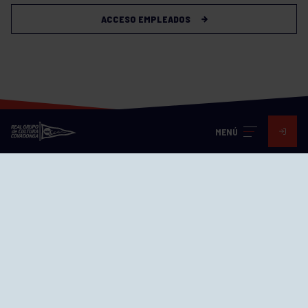
ACCESO EMPLEADOS
MENÚ
Visita nuestras redes
SEDES
CIERRE WEB CURSILLOS