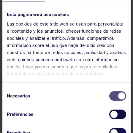
NOTICIAS RELACIONADAS
Esta página web usa cookies
Las cookies de este sitio web se usan para personalizar
el contenido y los anuncios, ofrecer funciones de redes
sociales y analizar el tráfico. Además, compartimos
información sobre el uso que haga del sitio web con
nuestros partners de redes sociales, publicidad y análisis
web, quienes pueden combinarla con otra información
que les haya proporcionado o que hayan recopilado a
partir del uso que haya hecho de sus servicios.
Rugby
03 Jun 2026
XVI TORNEO RUGBY PLAYA RGCC
Selección
Necesarias
de
consentimiento
Preferencias
Estadística