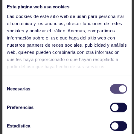
Esta página web usa cookies
Las cookies de este sitio web se usan para personalizar
el contenido y los anuncios, ofrecer funciones de redes
sociales y analizar el tráfico. Además, compartimos
información sobre el uso que haga del sitio web con
nuestros partners de redes sociales, publicidad y análisis
Atletismo
22 Jun 2026
web, quienes pueden combinarla con otra información
CAMPEONATO DE ASTURIAS SUB23 Y
que les haya proporcionado o que hayan recopilado a
ABSOLUTO
partir del uso que haya hecho de sus servicios.
Selección
Necesarias
de
consentimiento
Preferencias
Estadística
Atletismo
25 May 2026