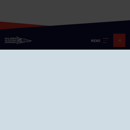
MENÚ
Visita nuestras redes
SEDES
CIERRE WEB CURSILLOS
Cómo llegar
EL GRUPO