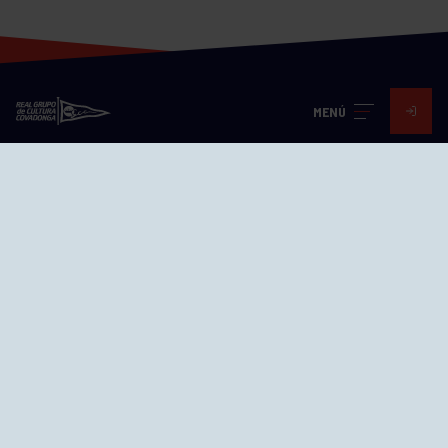
MENÚ
Visita nuestras redes
SEDES
CIERRE WEB CURSILLOS
Cómo llegar
EL GRUPO
Avd. Jesús Revuelta, 2 33204