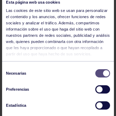
Esta página web usa cookies
Las cookies de este sitio web se usan para personalizar
el contenido y los anuncios, ofrecer funciones de redes
sociales y analizar el tráfico. Además, compartimos
información sobre el uso que haga del sitio web con
nuestros partners de redes sociales, publicidad y análisis
Rugby
03 Jun 2026
web, quienes pueden combinarla con otra información
XVI TORNEO RUGBY PLAYA RGCC
que les haya proporcionado o que hayan recopilado a
partir del uso que haya hecho de sus servicios.
Selección
Necesarias
de
consentimiento
Preferencias
Rugby
23 Abr 2026
Estadística
X TORNEO INTERCENTROS